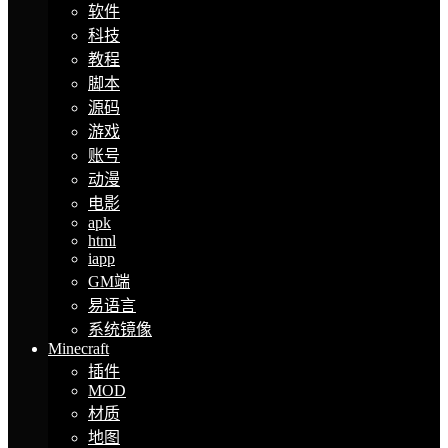
软件
科技
教程
脚本
源码
游戏
账号
动漫
电影
apk
html
iapp
GM端
易语言
系统镜像
Minecraft
插件
MOD
材质
地图