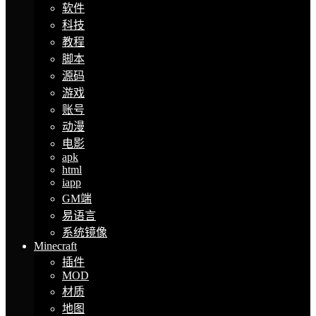
软件
科技
教程
脚本
源码
游戏
账号
动漫
电影
apk
html
iapp
GM端
易语言
系统镜像
Minecraft
插件
MOD
材质
地图