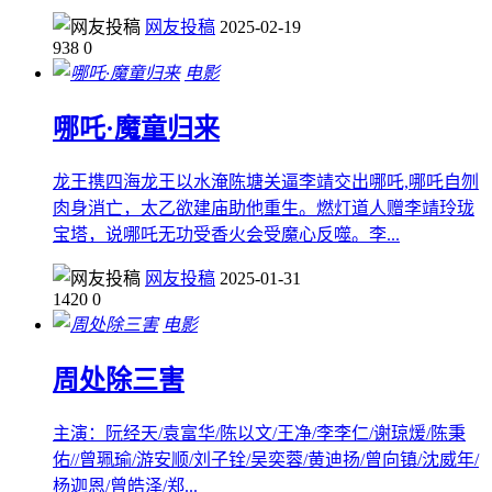
网友投稿
2025-02-19
938
0
电影
哪吒·魔童归来
龙王携四海龙王以水淹陈塘关逼李靖交出哪吒,哪吒自刎
肉身消亡，太乙欲建庙助他重生。燃灯道人赠李靖玲珑
宝塔，说哪吒无功受香火会受魔心反噬。李...
网友投稿
2025-01-31
1420
0
电影
周处除三害
主演：阮经天/袁富华/陈以文/王净/李李仁/谢琼煖/陈秉
佑//曾珮瑜/游安顺/刘子铨/吴奕蓉/黄迪扬/曾向镇/沈威年/
杨迦恩/曾皓泽/郑...