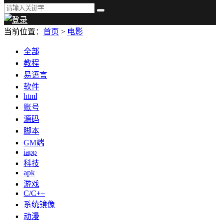
当前位置：
首页
>
电影
全部
教程
易语言
软件
html
账号
源码
脚本
GM端
iapp
科技
apk
游戏
C/C++
系统镜像
动漫