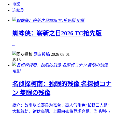
电影
连续剧
电影
蜘蛛侠：崭新之日2026 TC抢先版
...
网友投稿
2026-08-01
101
0
电影
名侦探柯南：独眼的残像 名探偵コナ
ン 隻眼の残像
简介：故事以长野县为舞台，高人气角色“长野三人组”
大和敢助、诸伏高明、上原由衣将登场亮相。当毛利小