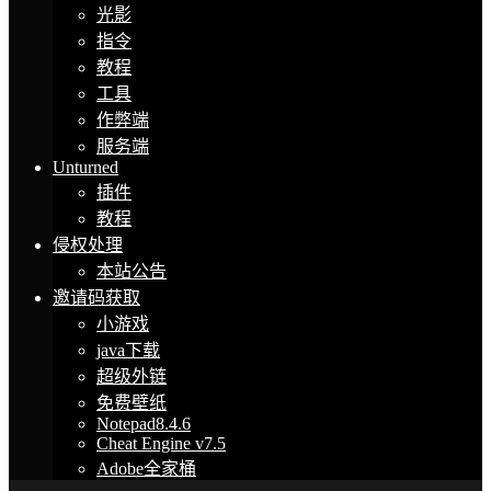
光影
指令
教程
工具
作弊端
服务端
Unturned
插件
教程
侵权处理
本站公告
邀请码获取
小游戏
java下载
超级外链
免费壁纸
Notepad8.4.6
Cheat Engine v7.5
Adobe全家桶