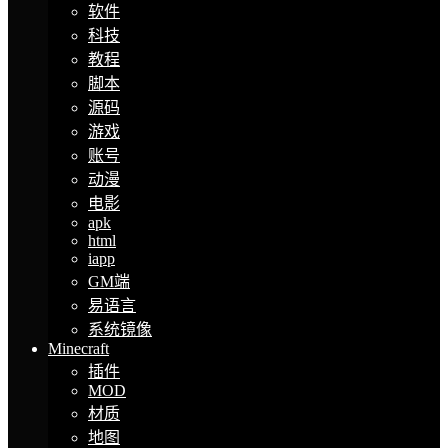
软件
科技
教程
脚本
源码
游戏
账号
动漫
电影
apk
html
iapp
GM端
易语言
系统镜像
Minecraft
插件
MOD
材质
地图