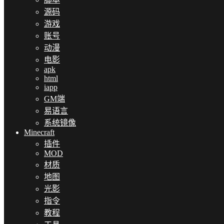
源码
游戏
账号
动漫
电影
apk
html
iapp
GM端
易语言
系统镜像
Minecraft
插件
MOD
材质
地图
光影
指令
教程