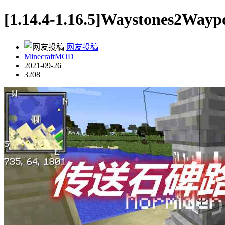
[1.14.4-1.16.5]Waystones
网友投稿
MinecraftMOD
2021-09-26
3208