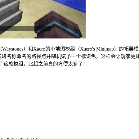
组（Waystones）和Xaero的小地图模组（Xaero's Min
前石碑名称命名的路径点并随机赋予一个标识色，这样会让玩家更
玩家反映有了这款模组，比起之前真的方便太多了！