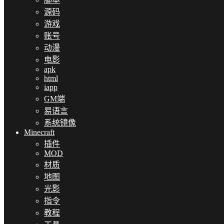
源码
游戏
账号
动漫
电影
apk
html
iapp
GM端
易语言
系统镜像
Minecraft
插件
MOD
材质
地图
光影
指令
教程