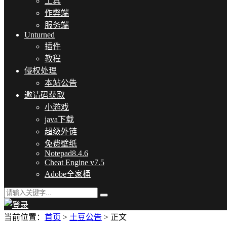
工具
作弊端
服务端
Unturned
插件
教程
侵权处理
本站公告
邀请码获取
小游戏
java下载
超级外链
免费壁纸
Notepad8.4.6
Cheat Engine v7.5
Adobe全家桶
当前位置：
首页
>
土豆公告
> 正文