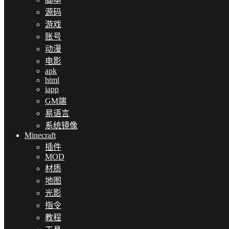
源码
游戏
账号
动漫
电影
apk
html
iapp
GM端
易语言
系统镜像
Minecraft
插件
MOD
材质
地图
光影
指令
教程