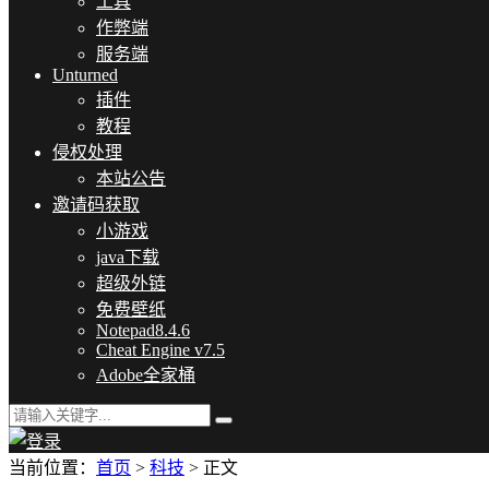
工具
作弊端
服务端
Unturned
插件
教程
侵权处理
本站公告
邀请码获取
小游戏
java下载
超级外链
免费壁纸
Notepad8.4.6
Cheat Engine v7.5
Adobe全家桶
当前位置：
首页
>
科技
> 正文