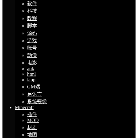
软件
科技
教程
脚本
源码
游戏
账号
动漫
电影
apk
html
iapp
GM端
易语言
系统镜像
Minecraft
插件
MOD
材质
地图