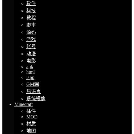
软件
科技
教程
脚本
源码
游戏
账号
动漫
电影
apk
html
iapp
GM端
易语言
系统镜像
Minecraft
插件
MOD
材质
地图