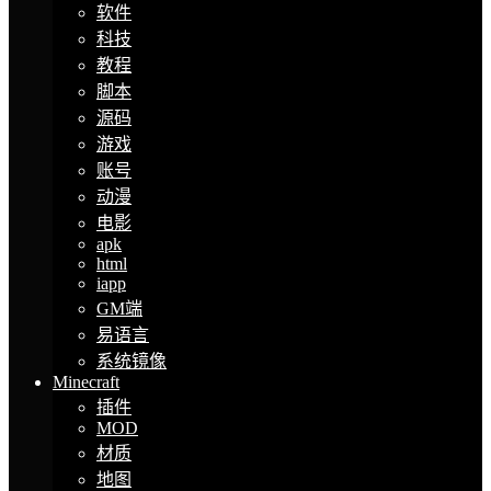
软件
科技
教程
脚本
源码
游戏
账号
动漫
电影
apk
html
iapp
GM端
易语言
系统镜像
Minecraft
插件
MOD
材质
地图