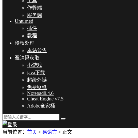
工具
作弊端
服务端
Unturned
插件
教程
侵权处理
本站公告
邀请码获取
小游戏
java下载
超级外链
免费壁纸
Notepad8.4.6
Cheat Engine v7.5
Adobe全家桶
当前位置：
首页
>
易语言
> 正文