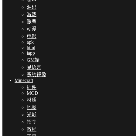
源码
游戏
账号
动漫
电影
apk
html
iapp
GM端
易语言
系统镜像
Minecraft
插件
MOD
材质
地图
光影
指令
教程