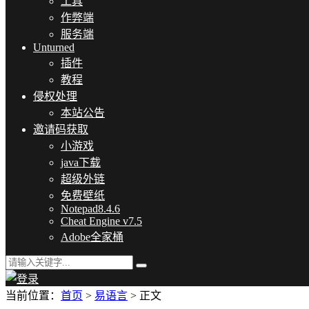
工具
作弊端
服务端
Unturned
插件
教程
侵权处理
本站公告
邀请码获取
小游戏
java下载
超级外链
免费壁纸
Notepad8.4.6
Cheat Engine v7.5
Adobe全家桶
当前位置：
首页
>
易语言
> 正文