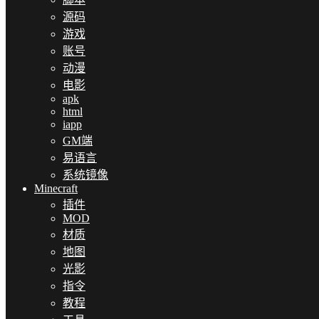
源码
游戏
账号
动漫
电影
apk
html
iapp
GM端
易语言
系统镜像
Minecraft
插件
MOD
材质
地图
光影
指令
教程