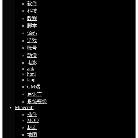
软件
科技
教程
脚本
源码
游戏
账号
动漫
电影
apk
html
iapp
GM端
易语言
系统镜像
Minecraft
插件
MOD
材质
地图