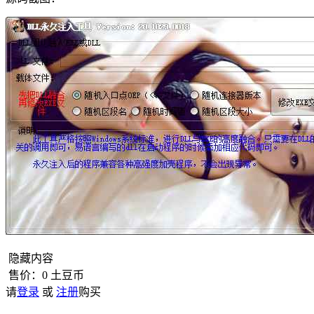
隐藏内容
售价：
0
土豆币
请
登录
或
注册
购买