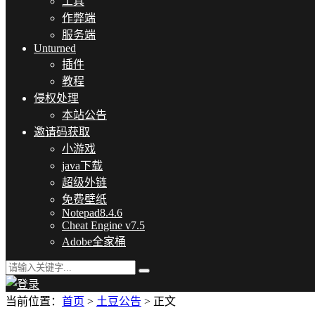
工具
作弊端
服务端
Unturned
插件
教程
侵权处理
本站公告
邀请码获取
小游戏
java下载
超级外链
免费壁纸
Notepad8.4.6
Cheat Engine v7.5
Adobe全家桶
当前位置：
首页
>
土豆公告
> 正文