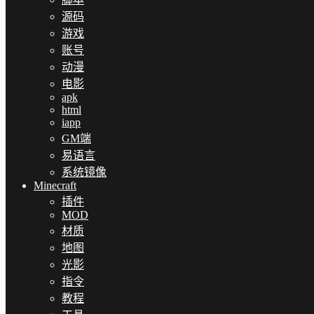
源码
游戏
账号
动漫
电影
apk
html
iapp
GM端
易语言
系统镜像
Minecraft
插件
MOD
材质
地图
光影
指令
教程