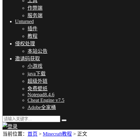
工具
作弊端
服务端
Unturned
插件
教程
侵权处理
本站公告
邀请码获取
小游戏
java下载
超级外链
免费壁纸
Notepad8.4.6
Cheat Engine v7.5
Adobe全家桶
当前位置：
首页
>
Minecraft教程
> 正文