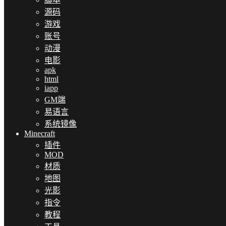
源码
游戏
账号
动漫
电影
apk
html
iapp
GM端
易语言
系统镜像
Minecraft
插件
MOD
材质
地图
光影
指令
教程