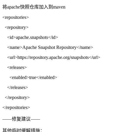
将apache快照仓库加入到maven
<repositories>
<repository>
<id>apache.snapshots</id>
<name>Apache Snapshot Repository</name>
<url>https://repository.apache.org/snapshots</url>
<releases>
<enabled>true</enabled>
</releases>
</repository>
</repositories>
——修复建议——
其他临时缓解措施：