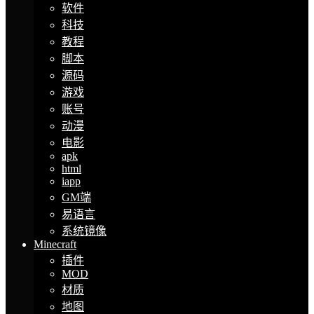
软件
科技
教程
脚本
源码
游戏
账号
动漫
电影
apk
html
iapp
GM端
易语言
系统镜像
Minecraft
插件
MOD
材质
地图