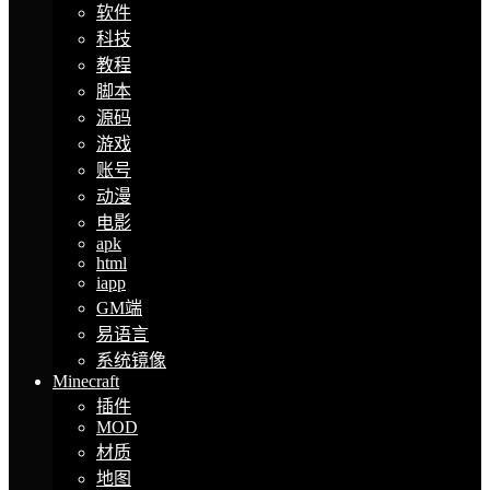
软件
科技
教程
脚本
源码
游戏
账号
动漫
电影
apk
html
iapp
GM端
易语言
系统镜像
Minecraft
插件
MOD
材质
地图