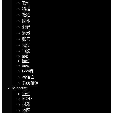
软件
科技
教程
脚本
源码
游戏
账号
动漫
电影
apk
html
iapp
GM端
易语言
系统镜像
Minecraft
插件
MOD
材质
地图