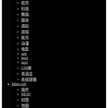
软件
科技
教程
脚本
源码
游戏
账号
动漫
电影
apk
html
iapp
GM端
易语言
系统镜像
Minecraft
插件
MOD
材质
地图