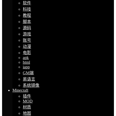
软件
科技
教程
脚本
源码
游戏
账号
动漫
电影
apk
html
iapp
GM端
易语言
系统镜像
Minecraft
插件
MOD
材质
地图