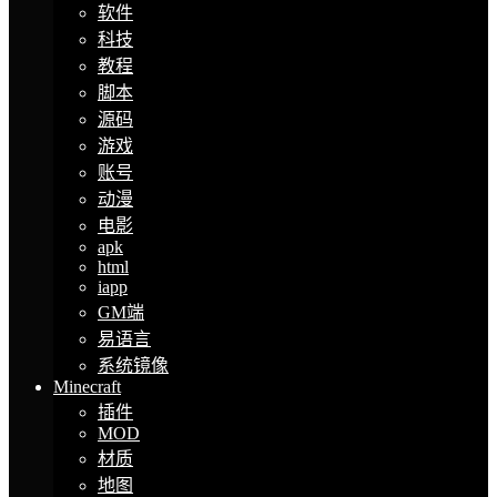
软件
科技
教程
脚本
源码
游戏
账号
动漫
电影
apk
html
iapp
GM端
易语言
系统镜像
Minecraft
插件
MOD
材质
地图