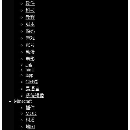
软件
科技
教程
脚本
源码
游戏
账号
动漫
电影
apk
html
iapp
GM端
易语言
系统镜像
Minecraft
插件
MOD
材质
地图