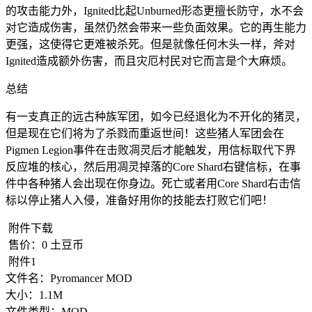
的攻击能力外，Ignited比起Unburned形态更擅长防守，水不会
对它造成伤害，虽然仍然会带来一些负面效果。它的再生能力
更强，这使得它更难被杀死。但是就像任何木头一样，斧对
Ignited造成额外伤害，而且灾厄村民对它而言是个大麻烦。
总结
有一支真正的远古种族军团，如今已经退化为不开化的猪灵，
但是现在它们将为了杀戮而重返世间！这些猪人军团会在
Pigmen Legion事件在击败凋灵后才能触发，用信标取代下界
反应堆的核心，然后用凋灵掉落的Core Shard右键信标，在事
件中各种猪人会出现在你身边。死亡或者用Core Shard右击信
标以停止猪人入侵，准备好用你的技能去打败它们吧！
附件下载
售价：
0
土豆币
附件1
文件名：
Pyromancer MOD
大小：
1.1M
文件类型：
MOD