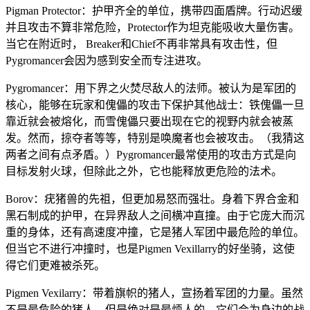
Pigman Protector：护甲齐全的单位，携带四面盾牌。行动迟缓
并且攻击不算非常危险，Protector作为坦克能吸收大量伤害。
当它在附近时， Breaker和Chief不再非常具有攻击性，但
Pygromancer会因为感到安全而专注进攻。
Pygromancer：用下界之火焚尽敌人的法师。被认为是军团的
核心，能够在玩家和傀儡的攻击下保护其他战士：铁傀儡一旦
靠近就会被熔化，而雪傀儡只要出现在它的视野内就会被蒸
发。然而，掠夺者等等，特别是唤魔者也会被攻击。（我猜这
两者之间有点矛盾。）Pygromancer最常使用的攻击方式是向
目标发射火球，但除此之外，它也能释放更危险的法术。
Borov：疣猪兽的先祖，但更加易怒而强壮。身着下界合金和
黑石制成的护甲，在异界敌人之间横冲直撞。由于它庞大而沉
重的身体，还有高速度冲撞，它是猪人军团中最危险的单位。
但当它不进行冲撞时，也是Pigmen Vexillarry的好坐骑，这使
得它们更难被杀死。
Pigmen Vexilarry：带着旗帜的猪人，宣扬着军团的力量。虽然
不是最危险的猪人，但是绝对是最烦人的，它们会为身边的战