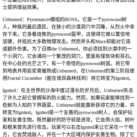
士提供增益效果。
Unburned：Pyromancer模组的BOSS。它是一个pyrowood树
人，种族的最后遗民，在狭小的沙漠洞穴中沉睡，从烈火中幸
存下来。它身着烧焦的pyrowood盔甲，这使得它难以置信地
坚硬，并抵抗大多数物理攻击。然而斧头和Mace却能对它造
成额外伤害。为了召唤the Unburned，你必须找到沙漠中的一
个小洞穴，它会通向一个繁茂的洞穴，里面有煤炭块和苔石。
在中心处的光芒之下，有一个奇怪的pyrowood树苗。将它带
到地表并用岩浆膏催熟成Unburned，在Unburned的第三阶段使
用Fractal Cucumber（能在诡异森林找到）将它转变为Ignited。
Ignited：在主世界的沙海中度过漫长的岁月后，Unburned失去
了许久之前它曾拥有的防火能力。然而，如果玩家能够找到一
些鲜为人知的下界蔬菜，Unburned就能重新获得它的力量，并
转变为Ignited。Ignited是一个友善的pyrowood树人，会保护玩
家和友善生物。既然最好的防守就是进攻，它会用火焰，树叶
和根来首先进行攻击。玩家可以右击Ignited来让它呆在一个地
方，它会焚烧敌人，并在一个大区域内保护友善生物。除了它