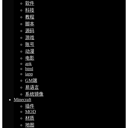
软件
科技
教程
脚本
源码
游戏
账号
动漫
电影
apk
html
iapp
GM端
易语言
系统镜像
Minecraft
插件
MOD
材质
地图