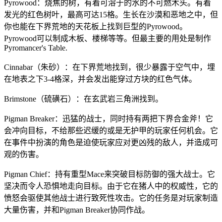
Pyrowood：烧焦的树，有着可溶于的水的不可燃木头。有着
发光的红色树叶，最高可达15格。生长在沙漠和恶地之中，但
你也能在下界荒地的天花板上找到巨型的Pyrowood。
Pyrowood可以制成木板、楼梯等等。但最主要的用处是制作
Pyromancer's Table.
Cinnabar（朱砂）：在下界荒地找到，很少暴露于空气中，埋
在地表之下3-4格深，并会发出能穿过方块的红色气体。
Brimstone（硫磺石）：在玄武岩三角洲找到。
Pigman Breaker：迅猛的战士，同时持有两把下界合金斧！它
会冲向目标，不给那些迟缓的或是无护甲的玩家任何机会。它
在事件中扮演的角色是迫使玩家应对更凶残的敌人，并造成可
观的伤害。
Pigman Chief：持有重型Mace来突破目标防御的强大战士。它
坚决而令人恐惧地走向目标。由于它在猪人中的权威性，它的
愤怒会驱使其他战士进行致死性攻击。它的任务是对玩家制造
大量伤害，并和Pigman Breaker协同作战。