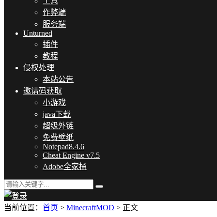
工具
作弊端
服务端
Unturned
插件
教程
侵权处理
本站公告
邀请码获取
小游戏
java下载
超级外链
免费壁纸
Notepad8.4.6
Cheat Engine v7.5
Adobe全家桶
当前位置：
首页
>
MinecraftMOD
> 正文