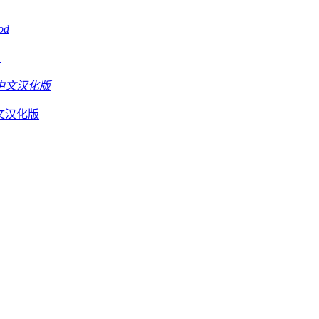
d
D中文汉化版