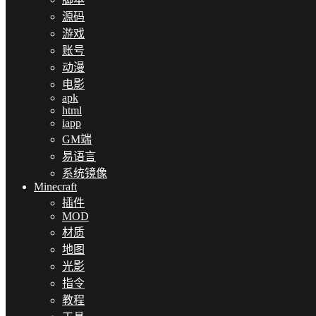
源码
游戏
账号
动漫
电影
apk
html
iapp
GM端
易语言
系统镜像
Minecraft
插件
MOD
材质
地图
光影
指令
教程