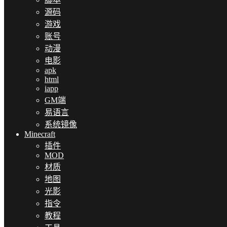
源码
游戏
账号
动漫
电影
apk
html
iapp
GM端
易语言
系统镜像
Minecraft
插件
MOD
材质
地图
光影
指令
教程