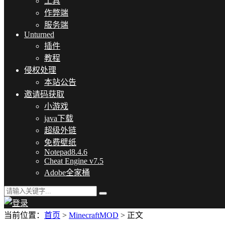
工具
作弊端
服务端
Unturned
插件
教程
侵权处理
本站公告
邀请码获取
小游戏
java下载
超级外链
免费壁纸
Notepad8.4.6
Cheat Engine v7.5
Adobe全家桶
当前位置：
首页
>
MinecraftMOD
> 正文