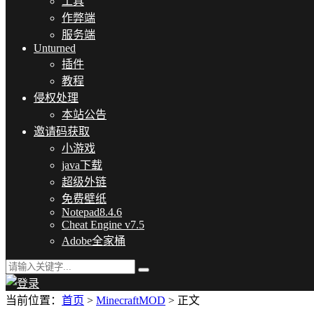
工具
作弊端
服务端
Unturned
插件
教程
侵权处理
本站公告
邀请码获取
小游戏
java下载
超级外链
免费壁纸
Notepad8.4.6
Cheat Engine v7.5
Adobe全家桶
当前位置：
首页
>
MinecraftMOD
> 正文