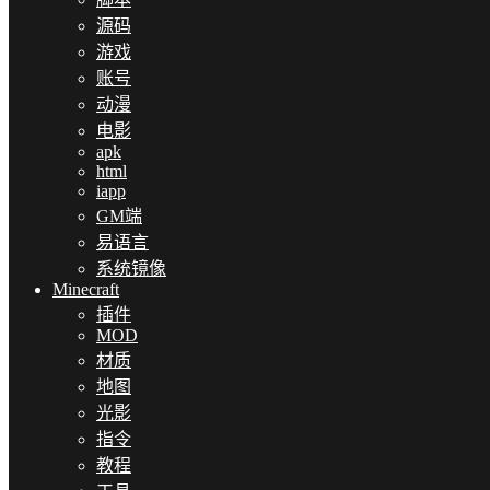
源码
游戏
账号
动漫
电影
apk
html
iapp
GM端
易语言
系统镜像
Minecraft
插件
MOD
材质
地图
光影
指令
教程