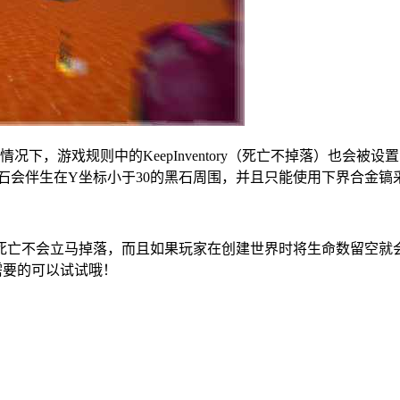
规则中的KeepInventory（死亡不掉落）也会被设置为true。
被挖出，这种矿石会伴生在Y坐标小于30的黑石周围，并且只能使用下界合金
死亡不会立马掉落，而且如果玩家在创建世界时将生命数留空就
，需要的可以试试哦！