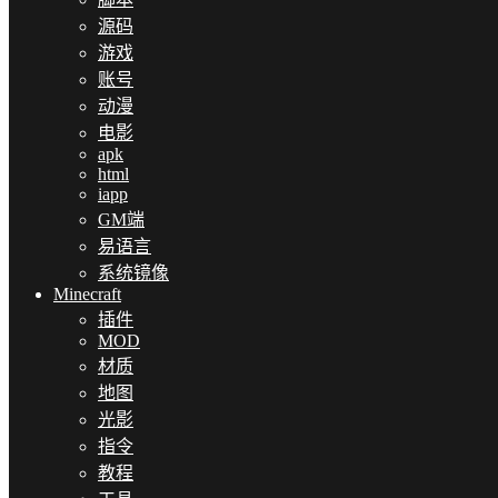
源码
游戏
账号
动漫
电影
apk
html
iapp
GM端
易语言
系统镜像
Minecraft
插件
MOD
材质
地图
光影
指令
教程