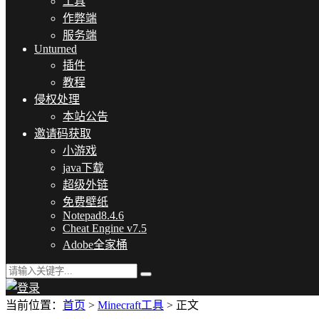
工具
作弊端
服务端
Unturned
插件
教程
侵权处理
本站公告
邀请码获取
小游戏
java下载
超级外链
免费壁纸
Notepad8.4.6
Cheat Engine v7.5
Adobe全家桶
当前位置：
首页
>
Minecraft工具
> 正文