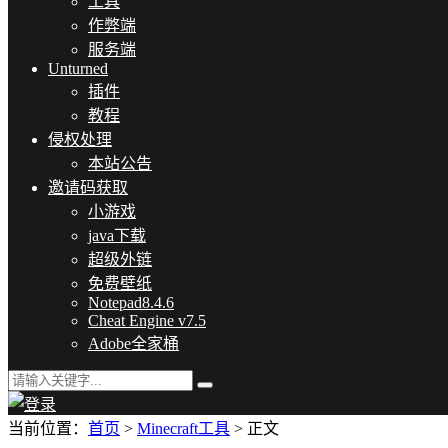
工具
作弊端
服务端
Unturned
插件
教程
侵权处理
本站公告
邀请码获取
小游戏
java下载
超级外链
免费壁纸
Notepad8.4.6
Cheat Engine v7.5
Adobe全家桶
当前位置：
首页
>
Minecraft工具
> 正文