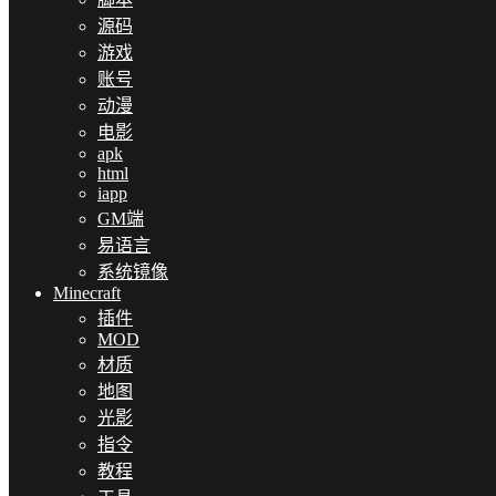
源码
游戏
账号
动漫
电影
apk
html
iapp
GM端
易语言
系统镜像
Minecraft
插件
MOD
材质
地图
光影
指令
教程