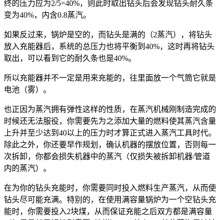
终的压力应为2/5=40%，则此时取出钻头后会发现钻头耐久条
变为40%，内含0.8蒸汽。
如果反过来，锅炉是空的，而钻头是满的（2蒸汽），将钻头
放入充能器后，系统的总压力也将平衡到40%，这时再将钻头
取出，可以看到它的耐久条也是40%。
所以充能器并不一定是用来充能的，往里面放一个气筒它就是
电池（雾）。
也正因为蒸汽拥有弹性这样的性质，在蒸汽机械刚制造完成的
时候还无法服役，你需要先为之添加大量的燃料使其蒸汽含量
上升并至少达到40以上的压力时才算正式进入蒸汽工具时代。
除此之外，你还要早作规划，确认机器的摆放位置，否则每一
次拆卸，你都会损失机器中的蒸汽（仅损失被拆卸机器/管道
内的蒸汽）。
在为你的钻头充能时，你需要同时投入燃料生产蒸汽，从而使
钻头尽可能充满。特别的，在使用满容量锅炉为一个空钻头充
能时，你需要投入2块煤，从而保证充能之后双方都是满容量