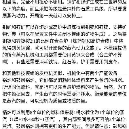
相当高，完全不用担心不够用。铜矿和锌矿生成在主世界50及
以下的高度，而且采掘等级是最纯朴的石质工具级，所以要发
展蒸汽动力，开局第一天就可以安排上。
铜矿和锌矿可以在熔炉或高炉中熔炼得到铜锭和锌锭，支持矿
物词典（可以在配置文件中关闭本模组的矿物生成）。之后将
铜锭和锌锭按2:1的比例在合金炉（炼药锅和高炉合成）中烧
炼得到黄铜锭，就可以开始你的蒸汽动力之旅了。本模组提供
的所有蒸汽机械和工具都需要使用黄铜来合成（合金炉不算
啊），有些还需要消耗铁锭、红石等，护甲需要用到皮革。
和其他科技模组的发电机类似，机械化中有两个产能设备——
锅炉和鼓风锅炉，它们都是消耗固体燃料来产生蒸汽的机器。
所谓固体燃料，就是指可以充当熔炉燃料的物品。当然，为了
把牛顿摁回去，产生蒸汽的时候需要消耗水。衡量能量的单位
是蒸汽的量，可以理解为质量或物质的量。
锅炉可以利用8个单位的燃料值来将1桶水转化为1个单位的蒸
汽（1煤+1水+80秒=1蒸汽），其内部空间最多可容纳3个单位
蒸汽。鼓风锅炉则拥有更强的生产能力，但是请注意：鼓风锅