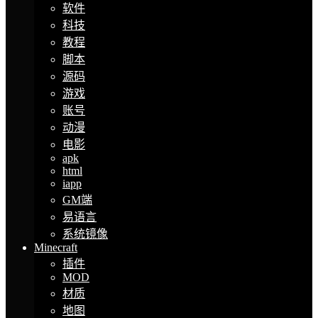
软件
科技
教程
脚本
源码
游戏
账号
动漫
电影
apk
html
iapp
GM端
易语言
系统镜像
Minecraft
插件
MOD
材质
地图