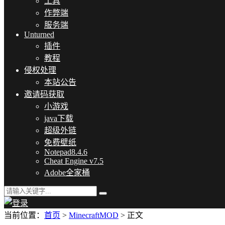
工具
作弊端
服务端
Unturned
插件
教程
侵权处理
本站公告
邀请码获取
小游戏
java下载
超级外链
免费壁纸
Notepad8.4.6
Cheat Engine v7.5
Adobe全家桶
当前位置：
首页
>
MinecraftMOD
> 正文