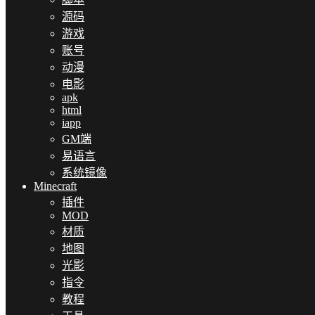
源码
游戏
账号
动漫
电影
apk
html
iapp
GM端
易语言
系统镜像
Minecraft
插件
MOD
材质
地图
光影
指令
教程