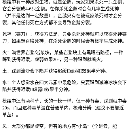
模组中有一种敌对生物，就是企鹅，玩家如果杀死一只企鹅，
它会分裂成4-6只企鹅。在你杀死企鹅时会有几率生成死神
（并不是达到一定数量），企鹅只有在被玩家杀死时才会分
裂，其他任何死亡方式都不会导致企鹅分裂。
死神（镰刀）：获得方法是，只要杀死死神就可以获得死神镰
刀，如果想召唤死神，在杀死企鹅的时候会有概率生成死神。
火：满世界岩浆/岩浆块，某些岩浆块上有黑曜石路径，一种
踩到获得迟缓，虚弱效果20s，另一种踩到就着火。
土：踩到流沙会下陷并获得迟缓II虚弱II效果半分钟。
水：个人感觉水在四大元素中最危险，只要踩到减速冰块会下
陷并获得迟缓II虚弱II效果半分钟。
模组中还有两种草，长的一模一样，但一种有毒，踩到就中毒
20s，而且这种毒草混在普通草内，极难分辨（建议不要靠近
草丛）。
风：大部分都是虚空，但有的地方有“小岛”（全是云，能