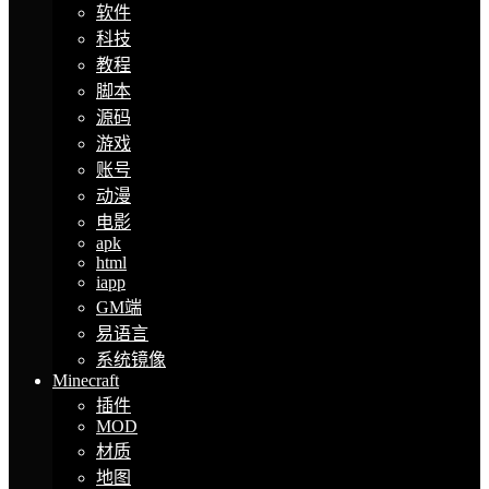
软件
科技
教程
脚本
源码
游戏
账号
动漫
电影
apk
html
iapp
GM端
易语言
系统镜像
Minecraft
插件
MOD
材质
地图