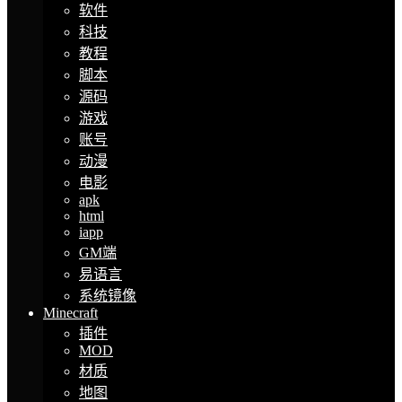
软件
科技
教程
脚本
源码
游戏
账号
动漫
电影
apk
html
iapp
GM端
易语言
系统镜像
Minecraft
插件
MOD
材质
地图