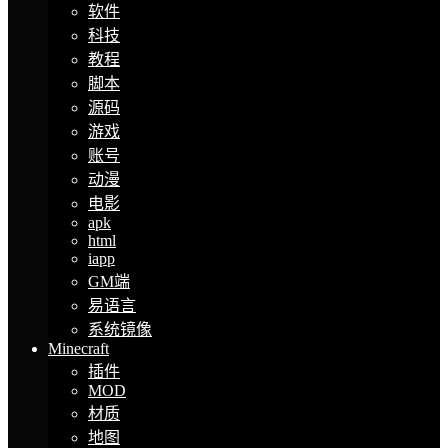
软件
科技
教程
脚本
源码
游戏
账号
动漫
电影
apk
html
iapp
GM端
易语言
系统镜像
Minecraft
插件
MOD
材质
地图