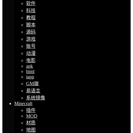
软件
科技
教程
脚本
源码
游戏
账号
动漫
电影
apk
html
iapp
GM端
易语言
系统镜像
Minecraft
插件
MOD
材质
地图