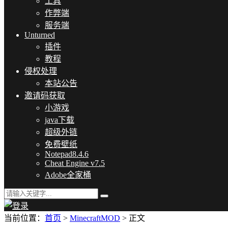
工具
作弊端
服务端
Unturned
插件
教程
侵权处理
本站公告
邀请码获取
小游戏
java下载
超级外链
免费壁纸
Notepad8.4.6
Cheat Engine v7.5
Adobe全家桶
当前位置：
首页
>
MinecraftMOD
> 正文