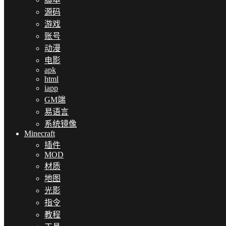
源码
游戏
账号
动漫
电影
apk
html
iapp
GM端
易语言
系统镜像
Minecraft
插件
MOD
材质
地图
光影
指令
教程