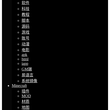
软件
科技
教程
脚本
源码
游戏
账号
动漫
电影
apk
html
iapp
GM端
易语言
系统镜像
Minecraft
插件
MOD
材质
地图