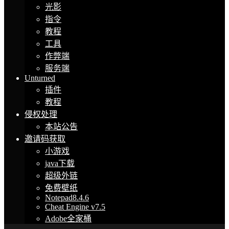
光影
指令
教程
工具
作弊端
服务端
Unturned
插件
教程
侵权处理
本站公告
邀请码获取
小游戏
java下载
超级外链
免费壁纸
Notepad8.4.6
Cheat Engine v7.5
Adobe全家桶