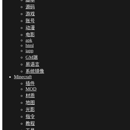
源码
游戏
账号
动漫
电影
apk
html
iapp
GM端
易语言
系统镜像
Minecraft
插件
MOD
材质
地图
光影
指令
教程