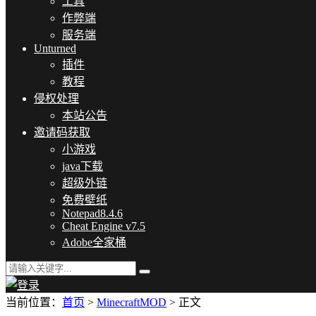
工具
作弊端
服务端
Unturned
插件
教程
侵权处理
本站公告
邀请码获取
小游戏
java下载
超级外链
免费壁纸
Notepad8.4.6
Cheat Engine v7.5
Adobe全家桶
当前位置：
首页
>
MinecraftMOD
> 正文