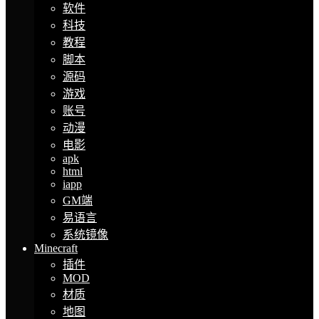
软件
科技
教程
脚本
源码
游戏
账号
动漫
电影
apk
html
iapp
GM端
易语言
系统镜像
Minecraft
插件
MOD
材质
地图