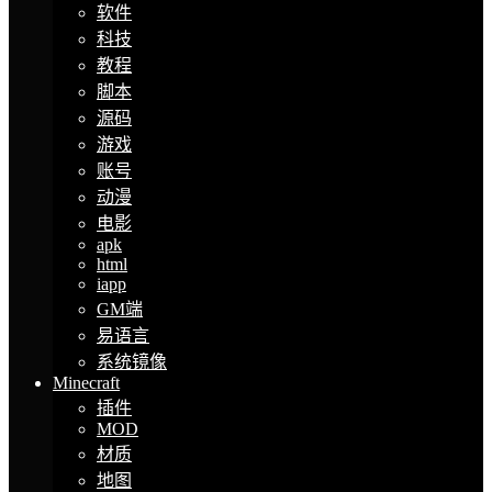
软件
科技
教程
脚本
源码
游戏
账号
动漫
电影
apk
html
iapp
GM端
易语言
系统镜像
Minecraft
插件
MOD
材质
地图