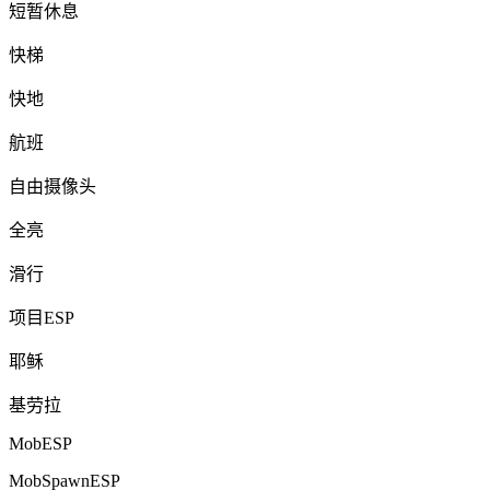
短暂休息
快梯
快地
航班
自由摄像头
全亮
滑行
项目ESP
耶稣
基劳拉
MobESP
MobSpawnESP