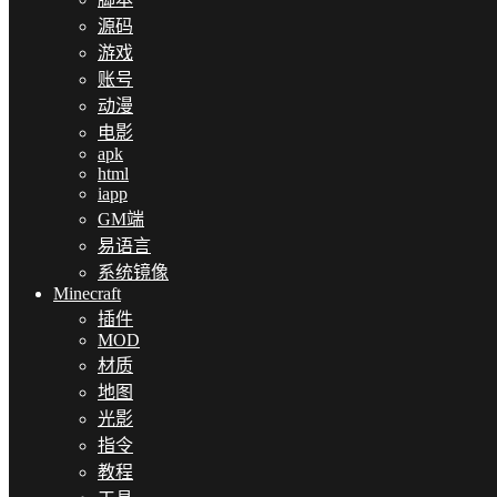
源码
游戏
账号
动漫
电影
apk
html
iapp
GM端
易语言
系统镜像
Minecraft
插件
MOD
材质
地图
光影
指令
教程