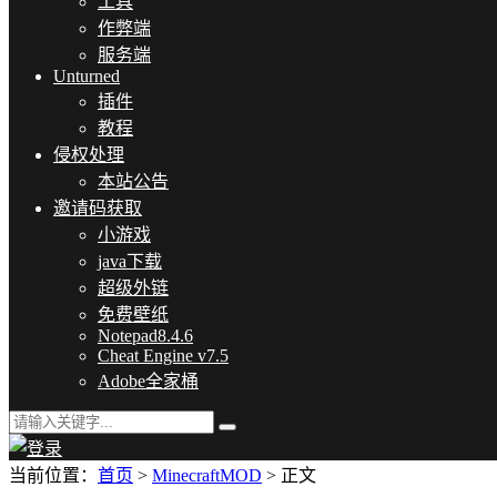
工具
作弊端
服务端
Unturned
插件
教程
侵权处理
本站公告
邀请码获取
小游戏
java下载
超级外链
免费壁纸
Notepad8.4.6
Cheat Engine v7.5
Adobe全家桶
当前位置：
首页
>
MinecraftMOD
> 正文