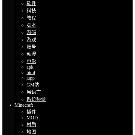
软件
科技
教程
脚本
源码
游戏
账号
动漫
电影
apk
html
iapp
GM端
易语言
系统镜像
Minecraft
插件
MOD
材质
地图