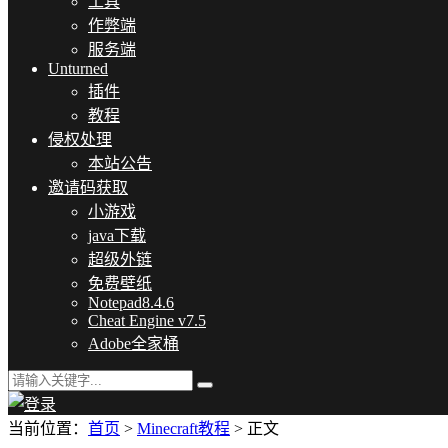
工具
作弊端
服务端
Unturned
插件
教程
侵权处理
本站公告
邀请码获取
小游戏
java下载
超级外链
免费壁纸
Notepad8.4.6
Cheat Engine v7.5
Adobe全家桶
当前位置：
首页
>
Minecraft教程
> 正文