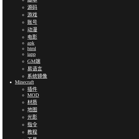
源码
游戏
账号
动漫
电影
apk
html
iapp
GM端
易语言
系统镜像
Minecraft
插件
MOD
材质
地图
光影
指令
教程