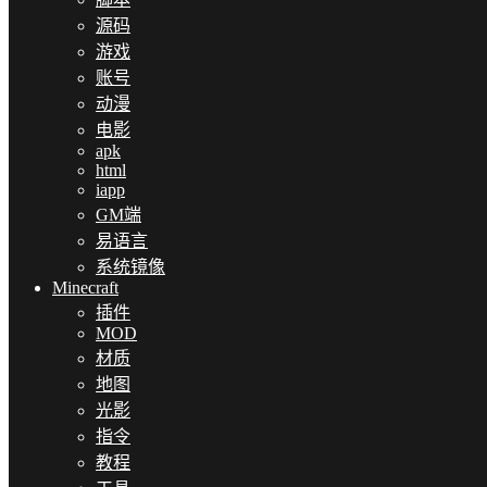
源码
游戏
账号
动漫
电影
apk
html
iapp
GM端
易语言
系统镜像
Minecraft
插件
MOD
材质
地图
光影
指令
教程