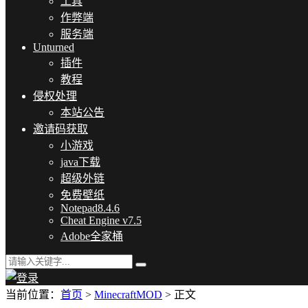
工具
作弊端
服务端
Unturned
插件
教程
侵权处理
本站公告
邀请码获取
小游戏
java下载
超级外链
免费壁纸
Notepad8.4.6
Cheat Engine v7.5
Adobe全家桶
当前位置：
首页
>
MinecraftMOD
> 正文