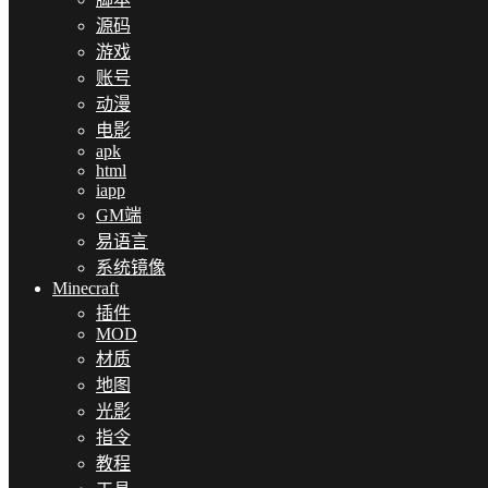
源码
游戏
账号
动漫
电影
apk
html
iapp
GM端
易语言
系统镜像
Minecraft
插件
MOD
材质
地图
光影
指令
教程