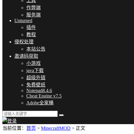
工具
作弊端
服务端
Unturned
插件
教程
侵权处理
本站公告
邀请码获取
小游戏
java下载
超级外链
免费壁纸
Notepad8.4.6
Cheat Engine v7.5
Adobe全家桶
当前位置：
首页
>
MinecraftMOD
> 正文