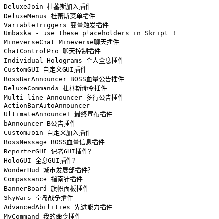
DeluxeJoin 杜蕃斯加入插件

DeluxeMenus 杜蕃斯菜单插件

VariableTriggers 变量触发插件

Umbaska - use these placeholders in Skript !

MineverseChat Mineverse聊天插件

ChatControlPro 聊天控制插件

Individual Holograms 个人全息插件

CustomGUI 自定义GUI插件

BossBarAnnouncer BOSS血量公告插件

DeluxeCommands 杜蕃斯命令插件

Multi-line Announcer 多行公告插件

ActionBarAutoAnnouncer

UltimateAnnounce+ 最终宣布插件

bAnnouncer B公告插件

CustomJoin 自定义加入插件

BossMessage BOSS血量信息插件

ReporterGUI 记者GUI插件？

HoloGUI 全息GUI插件？

WonderHud 城市发展部插件？

Compassance 指南针插件

BannerBoard 旗帜面板插件

SkyWars 空岛战争插件

AdvancedAbilities 先进能力插件

MyCommand 我的命令插件
