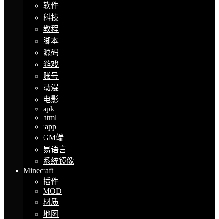
软件
科技
教程
脚本
源码
游戏
账号
动漫
电影
apk
html
iapp
GM端
易语言
系统镜像
Minecraft
插件
MOD
材质
地图