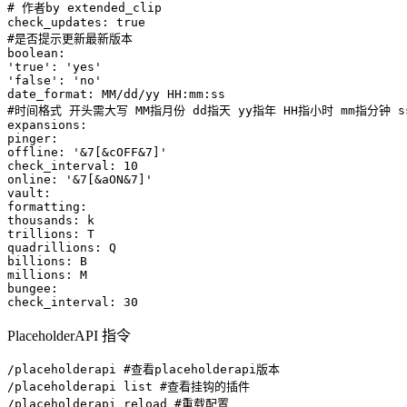
# 作者by extended_clip

check_updates: true

#是否提示更新最新版本

boolean:

'true': 'yes'

'false': 'no'

date_format: MM/dd/yy HH:mm:ss

#时间格式 开头需大写 MM指月份 dd指天 yy指年 HH指小时 mm指分钟 s
expansions:

pinger:

offline: '&7[&cOFF&7]'

check_interval: 10

online: '&7[&aON&7]'

vault:

formatting:

thousands: k

trillions: T

quadrillions: Q

billions: B

millions: M

bungee:

check_interval: 30
PlaceholderAPI 指令
/placeholderapi #查看placeholderapi版本

/placeholderapi list #查看挂钩的插件

/placeholderapi reload #重载配置