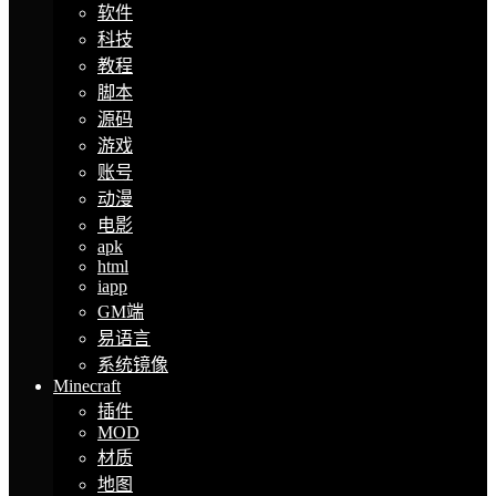
软件
科技
教程
脚本
源码
游戏
账号
动漫
电影
apk
html
iapp
GM端
易语言
系统镜像
Minecraft
插件
MOD
材质
地图