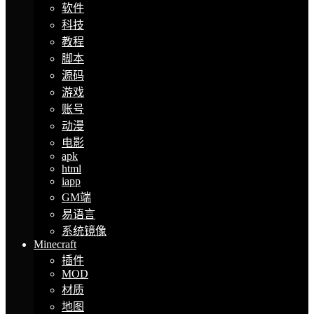
软件
科技
教程
脚本
源码
游戏
账号
动漫
电影
apk
html
iapp
GM端
易语言
系统镜像
Minecraft
插件
MOD
材质
地图