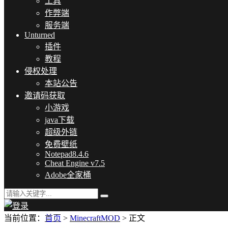
工具
作弊端
服务端
Unturned
插件
教程
侵权处理
本站公告
邀请码获取
小游戏
java下载
超级外链
免费壁纸
Notepad8.4.6
Cheat Engine v7.5
Adobe全家桶
当前位置：
首页
>
MinecraftMOD
> 正文