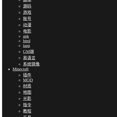
源码
游戏
账号
动漫
电影
apk
html
iapp
GM端
易语言
系统镜像
Minecraft
插件
MOD
材质
地图
光影
指令
教程