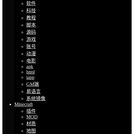
软件
科技
教程
脚本
源码
游戏
账号
动漫
电影
apk
html
iapp
GM端
易语言
系统镜像
Minecraft
插件
MOD
材质
地图