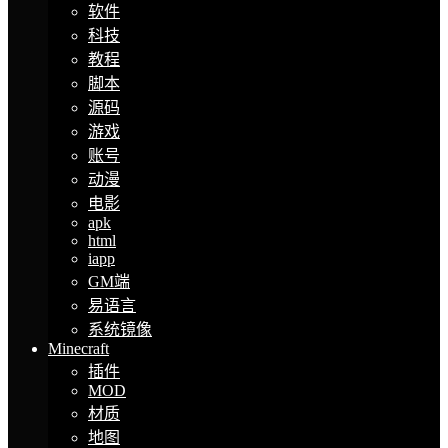
软件
科技
教程
脚本
源码
游戏
账号
动漫
电影
apk
html
iapp
GM端
易语言
系统镜像
Minecraft
插件
MOD
材质
地图