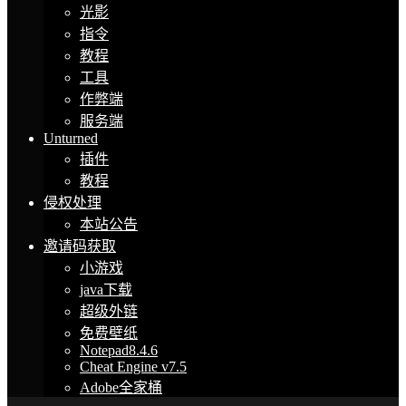
光影
指令
教程
工具
作弊端
服务端
Unturned
插件
教程
侵权处理
本站公告
邀请码获取
小游戏
java下载
超级外链
免费壁纸
Notepad8.4.6
Cheat Engine v7.5
Adobe全家桶