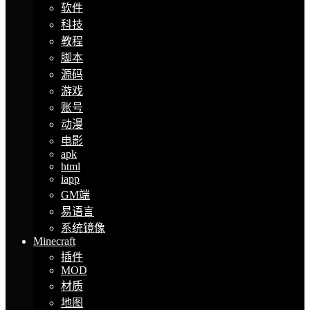
软件
科技
教程
脚本
源码
游戏
账号
动漫
电影
apk
html
iapp
GM端
易语言
系统镜像
Minecraft
插件
MOD
材质
地图